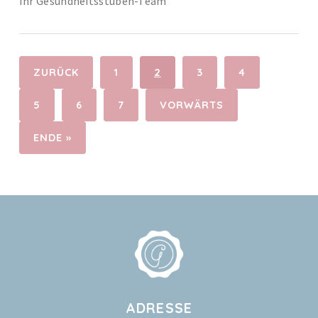
Ihr Gesundheitsstuben-Team
ZURÜCK
1
2
3
4
5
6
7
VORWÄRTS
ENDE »
ADRESSE