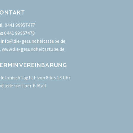
KONTAKT
l.
0441 99957477
ax
0441 99957478
info@die-gesundheitsstube.de
.
www.die-gesundheitsstube.de
ERMINVEREINBARUNG
elefonisch täglich von 8 bis 13 Uhr
nd jederzeit per E-Mail