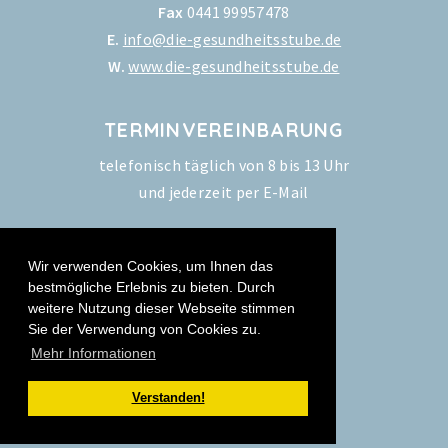
Fax
0441 99957478
E.
info@die-gesundheitsstube.de
W.
www.die-gesundheitsstube.de
TERMINVEREINBARUNG
telefonisch täglich von 8 bis 13 Uhr
und jederzeit per E-Mail
Wir verwenden Cookies, um Ihnen das
bestmögliche Erlebnis zu bieten. Durch
weitere Nutzung dieser Webseite stimmen
SOCIAL
Sie der Verwendung von Cookies zu.
Mehr Informationen
Verstanden!