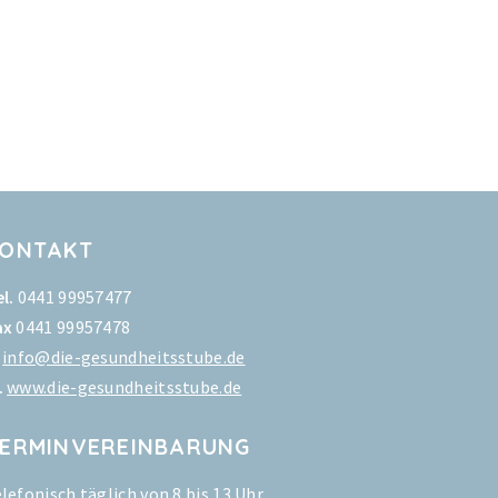
KONTAKT
l.
0441 99957477
ax
0441 99957478
info@die-gesundheitsstube.de
.
www.die-gesundheitsstube.de
ERMINVEREINBARUNG
elefonisch täglich von 8 bis 13 Uhr