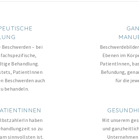
PEUTISCHE
GAN
LUNG
MANUE
e Beschwerden – bei
Beschwerdebilder
 fachspezifische,
Ebenen im Körpe
altige Behandlung.
PatientInnen, bas
stets, PatientInnen
Befundung, genau 
en Beschwerden auch
für die jew
zu behandeln.
PATIENTINNEN
GESUNDH
elbstzahlerIn haben
Mit unserem ges
Behandlungzeit so zu
und ganzheitlic
 am sinnvollsten ist.
Unternehmen b