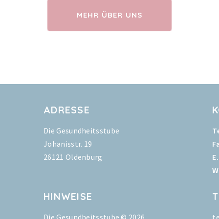
MEHR ÜBER UNS
ADRESSE
Die Gesundheitsstube
Te
Johanisstr. 19
F
26121 Oldenburg
E.
W
HINWEISE
T
Die Gesundheitsstube © 2026
t