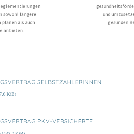
f Reglementierungen
gesundheitsförd
n sowohl längere
und umzusetze
 planen als auch
gesunden Be
e anbieten.
SVERTRAG SELBSTZAHLERINNEN
7,6 KiB)
SVERTRAG PKV-VERSICHERTE
e
(433,7 KiB)