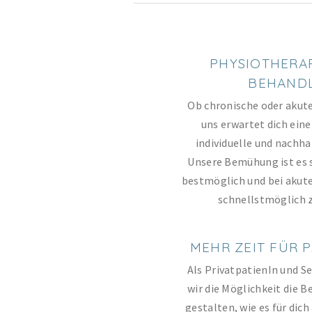
PHYSIOTHERA
BEHAND
Ob chronische oder akut
uns erwartet dich eine
individuelle und nachh
Unsere Bemühung ist es 
bestmöglich und bei akut
schnellstmöglich 
MEHR ZEIT FÜR 
Als PrivatpatienIn und S
wir die Möglichkeit die 
gestalten, wie es für dich