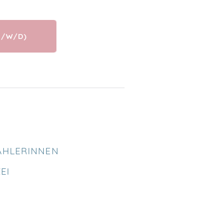
M/W/D)
ZAHLERINNEN
EI